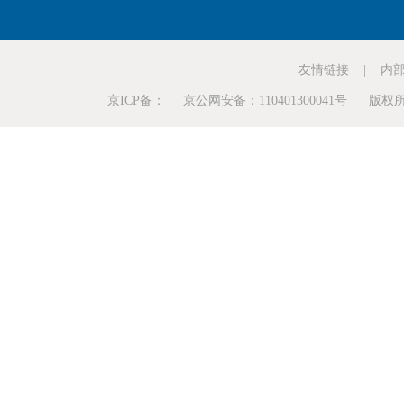
友情链接
|
内
京ICP备： 京公网安备：110401300041号