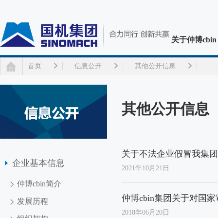
关于仲博cbin
首页
信息公开
其他公开信息
其他公开信息
关于不法企业假冒我集团
企业基本信息
2021年10月21日
仲博cbin简介
仲博cbin集团关
发展历程
2018年06月20日