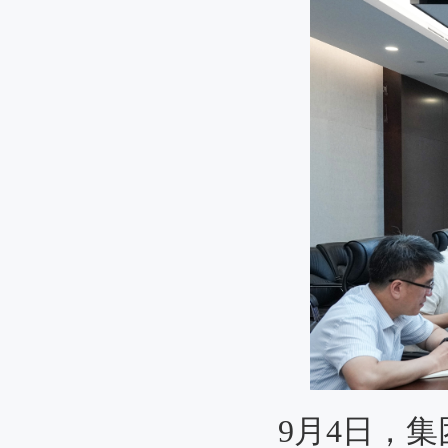
9月4日，