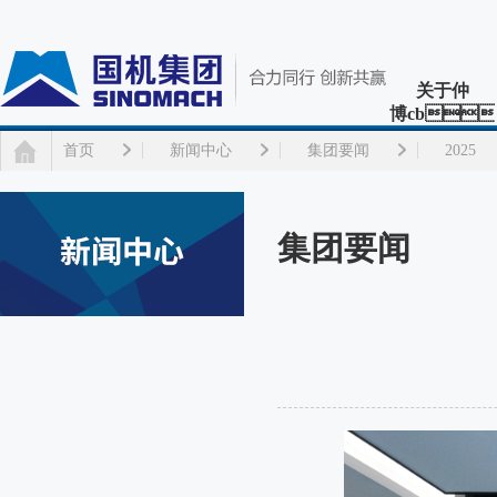
关于仲
博cb
首页
新闻中心
集团要闻
2025
集团要闻