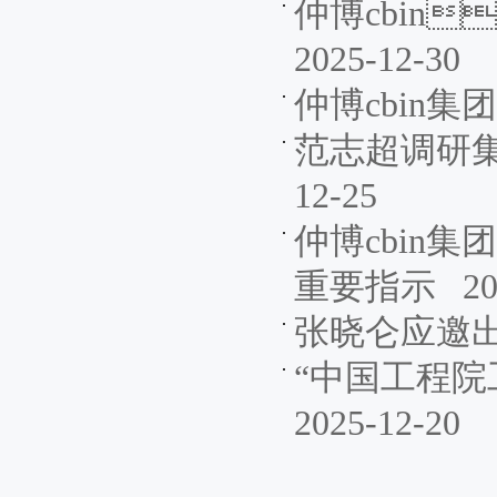
仲博cbin
2025-12-30
仲博
范志超调研
12-25
仲博
重要指示 
20
张晓仑应邀出
“中国工程
2025-12-20